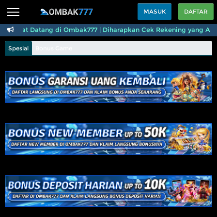
Beranda
MASUK
DAFTAR
elamat Datang di Ombak777 | Diharapkan Cek Rekening yang Aktif 
Sports
BARU
PROMO
Spesial
Bonus Game
Live Casino
BARU
BONUS GARANSI 100%
Slots
PROMO
IDNLIVE
BARU
Stream N Spin
BONUS MEMBER BARU
Arcade
PROMO
Table Games
BONUS 10K SETIAP HARI
Lottery
BARU
PROMO
IDNRaffle
Referral